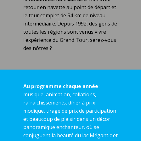
retour en navette au point de départ et
le tour complet de 54 km de niveau
intermédiaire. Depuis 1992, des gens de
toutes les régions sont venus vivre
l’expérience du Grand Tour, serez-vous
des nôtres ?
Au programme chaque année
:
musique, animation, collations,
rafraichissements, dîner à prix
modique, tirage de prix de participation
et beaucoup de plaisir dans un décor
panoramique enchanteur, où se
conjuguent la beauté du lac Mégantic et