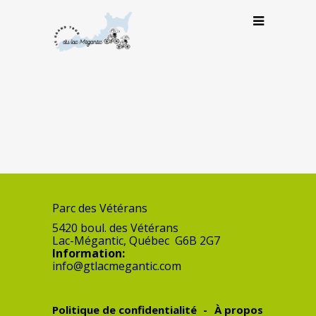
Parc des Vétérans
5420 boul. des Vétérans
Lac-Mégantic
,
Québec
G6B 2G7
Information:
info@gtlacmegantic.com
Politique de confidentialité
À propos