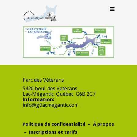
Parc des Vétérans
5420 boul. des Vétérans
Lac-Mégantic
,
Québec
G6B 2G7
Information:
info@gtlacmegantic.com
Politique de confidentialité
À propos
Inscriptions et tarifs